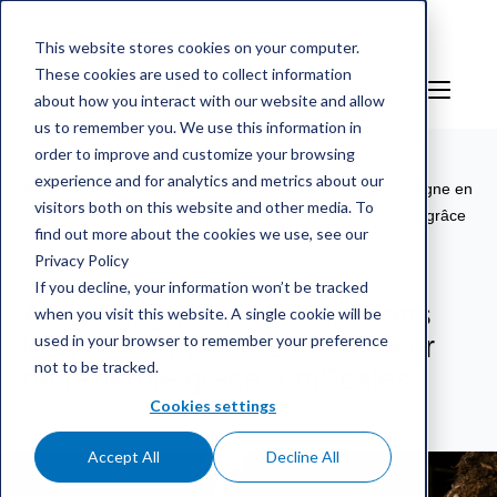
This website stores cookies on your computer.
These cookies are used to collect information
FR
Sign in
about how you interact with our website and allow
us to remember you. We use this information in
order to improve and customize your browsing
experience and for analytics and metrics about our
mScales weighing service
/
Les références
/
Adven gagne en
visitors both on this website and other media. To
visibilité dans les flux de matières du secteur de l'énergie grâce
find out more about the cookies we use, see our
à mScales
Privacy Policy
If you decline, your information won’t be tracked
Adven gagne en visibilité dans
when you visit this website. A single cookie will be
used in your browser to remember your preference
les flux de matières du secteur
not to be tracked.
de l'énergie grâce à mScales
Cookies settings
Accept All
Decline All