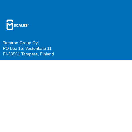
Tamtron Group Oyj
PO Box 15, Vestonkatu 11
FI-33561 Tampere, Finland
PO Box 22, Mestarinkatu 2
FI-15800 Lahti, Finland
sales@mscales.com
Resources
Company
Guide download
Support
Calculate benefits
About us
Knowledge Base/ FAQ
Careers