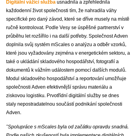
Digitální vážicí služba
usnadnila a zpřehlednila
každodenní život společnosti tím, že nahradila váhy
specifické pro daný závod, které se dříve musely na místě
ručně kontrolovat. Podle Vesy se úspěšné partnerství v
průběhu let rozšířilo i na další potřeby. Společnost Adven
doplnila svůj systém mScales o analýzu a odběr vzorků,
které jsou vyžadovány zejména v energetickém sektoru, a
také o ukládání skladového hospodářství, fotografií a
dokumentů k vážním událostem pomocí dalších modulů.
Modul skladového hospodářství a reportování umožňuje
společnosti Adven efektivnější správu materiálu a
ziskovou logistiku. Prvotřídní digitální služby se dnes
staly nepostradatelnou součástí podnikání společnosti
Adven.
"Spolupráce s mScales byla od začátku opravdu snadná.
Podle našich zkušeností byla implementace digitálních