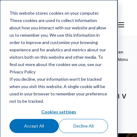
This website stores cookies on your computer.
These cookies are used to collect information
CS
Sign in
about how you interact with our website and allow
us to remember you. We use this information in
order to improve and customize your browsing
experience and for analytics and metrics about our
mScales weighing service
/
Reference
/
Společnost Adven
visitors both on this website and other media. To
získává přehled o materiálových tocích v energetickém sektoru
find out more about the cookies we use, see our
díky mScales
Privacy Policy
If you decline, your information won’t be tracked
Společnost Adven získává
when you visit this website. A single cookie will be
used in your browser to remember your preference
přehled o materiálových tocích v
not to be tracked.
energetickém sektoru díky
mScales
Cookies settings
Accept All
Decline All