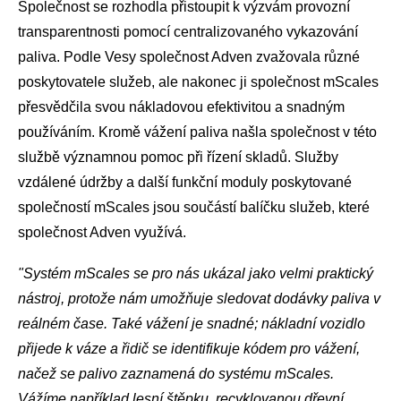
Společnost se rozhodla přistoupit k výzvám provozní
transparentnosti pomocí centralizovaného vykazování
paliva. Podle Vesy společnost Adven zvažovala různé
poskytovatele služeb, ale nakonec ji společnost mScales
přesvědčila svou nákladovou efektivitou a snadným
používáním. Kromě vážení paliva našla společnost v této
službě významnou pomoc při řízení skladů. Služby
vzdálené údržby a další funkční moduly poskytované
společností mScales jsou součástí balíčku služeb, které
společnost Adven využívá.
"Systém mScales se pro nás ukázal jako velmi praktický
nástroj, protože nám umožňuje sledovat dodávky paliva v
reálném čase. Také vážení je snadné; nákladní vozidlo
přijede k váze a řidič se identifikuje kódem pro vážení,
načež se palivo zaznamená do systému mScales.
Vážíme například lesní štěpku, recyklovanou dřevní