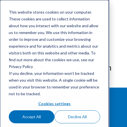
This website stores cookies on your computer.
These cookies are used to collect information
about how you interact with our website and allow
us to remember you. We use this information in
order to improve and customize your browsing
experience and for analytics and metrics about our
Stáhněte si naši příručku
visitors both on this website and other media. To
"Výhody digitalizovaných
find out more about the cookies we use, see our
materiálových toků založených
Privacy Policy
If you decline, your information won’t be tracked
na hmotnosti"
when you visit this website. A single cookie will be
used in your browser to remember your preference
not to be tracked.
Cookies settings
Accept All
Decline All