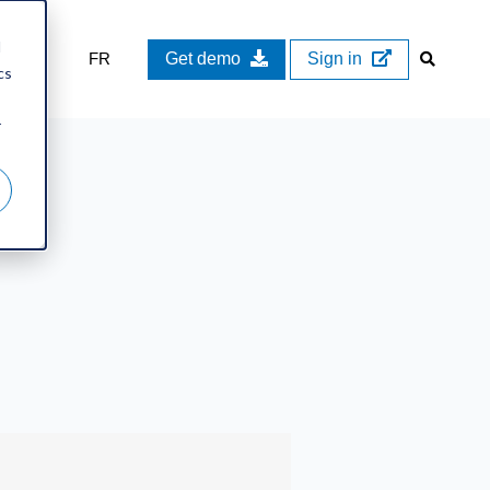
d
FR
Get demo
Sign in
cs
r