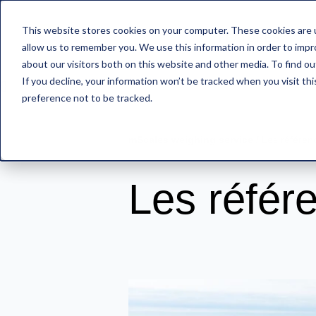
This website stores cookies on your computer. These cookies are u
FEATURES
LE
allow us to remember you. We use this information in order to imp
about our visitors both on this website and other media. To find o
If you decline, your information won’t be tracked when you visit th
{}
preference not to be tracked.
mScales weighing service
/
Les référen
Les référ