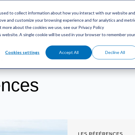
sed to collect information about how you interact with our website an
S RÉFÉRENCES
RESSOURCES
CONTACT
rove and customize your browsing experience and for analytics and metri
ut more about the cookies we use, see our Privacy Policy
is website. A single cookie will be used in your browser to remember you
Cookies settings
Accept All
Decline All
ces
ences
LES RÉFÉRENCES