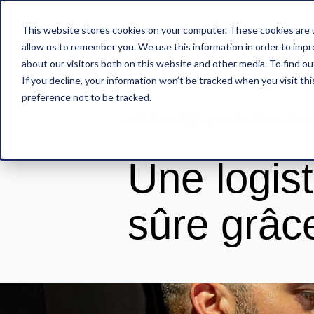
This website stores cookies on your computer. These cookies are u
FEATURES
LE
allow us to remember you. We use this information in order to imp
about our visitors both on this website and other media. To find o
If you decline, your information won’t be tracked when you visit th
preference not to be tracked.
mScales weighing service
/
Les référe
Une logis
sûre grâc