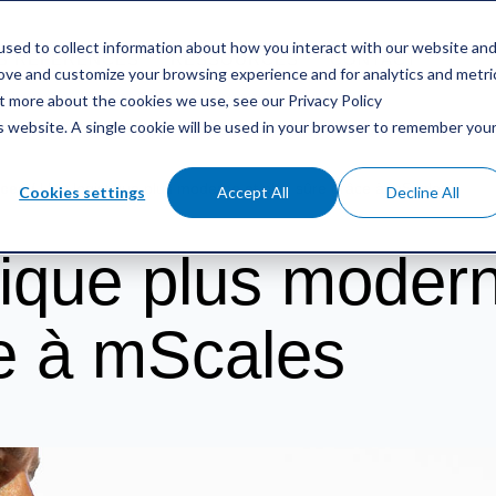
sed to collect information about how you interact with our website an
S RÉFÉRENCES
RESSOURCES
CONTACT
rove and customize your browsing experience and for analytics and metri
ut more about the cookies we use, see our Privacy Policy
is website. A single cookie will be used in your browser to remember you
nces
/
Une logistique plus moderne et plus sûre grâce à mScales
Cookies settings
Accept All
Decline All
tique plus modern
e à mScales