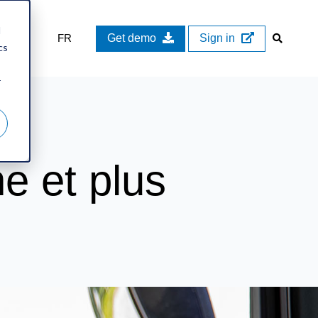
d
FR
Get demo
Sign in
cs
r
e et plus