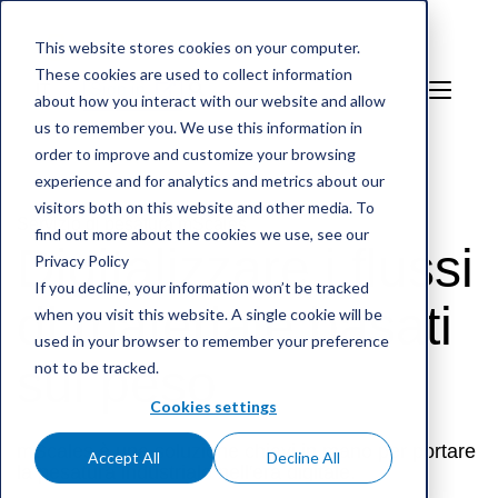
This website stores cookies on your computer.
These cookies are used to collect information
IT
Sign in
about how you interact with our website and allow
us to remember you. We use this information in
order to improve and customize your browsing
experience and for analytics and metrics about our
visitors both on this website and other media. To
Servizio di pesatura mScales
find out more about the cookies we use, see our
Digitalizzare i flussi
Privacy Policy
If you decline, your information won’t be tracked
di materiale basati
when you visit this website. A single cookie will be
used in your browser to remember your preference
sul peso
not to be tracked.
Cookies settings
mScales è una soluzione chiavi in mano per portare
Accept All
Decline All
la pesatura industriale nell'era digitale.