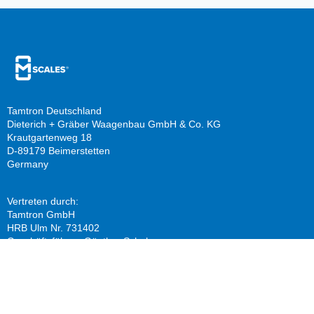
Tamtron Deutschland
Dieterich + Gräber Waagenbau GmbH & Co. KG
Krautgartenweg 18
D-89179 Beimerstetten
Germany
Vertreten durch:
Tamtron GmbH
HRB Ulm Nr. 731402
Geschäftsführer: Günther Schuh
info@tamtron.de
Ressourcen
Firma