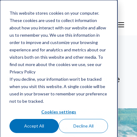
This website stores cookies on your computer.
These cookies are used to collect information
DE
Sign in
about how you interact with our website and allow
us to remember you. We use this information in
order to improve and customize your browsing
experience and for analytics and metrics about our
mScales weighing service
/
Blogs
/
Einführung in
visitors both on this website and other media. To
gewichtsbasierte Materialflüsse
find out more about the cookies we use, see our
Privacy Policy
Einführung in gewichtsbasierte
If you decline, your information won’t be tracked
when you visit this website. A single cookie will be
Materialflüsse
used in your browser to remember your preference
not to be tracked.
Cookies settings
Accept All
Decline All