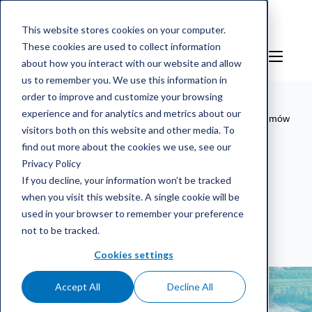
This website stores cookies on your computer.
These cookies are used to collect information
PL
Sign in
about how you interact with our website and allow
us to remember you. We use this information in
order to improve and customize your browsing
experience and for analytics and metrics about our
mScales weighing service
/
Blogs
/
Kluczowa rola systemów
visitors both on this website and other media. To
wagowych w monitorowaniu przepływu materiałów
find out more about the cookies we use, see our
Privacy Policy
Kluczowa rola systemów
If you decline, your information won’t be tracked
when you visit this website. A single cookie will be
wagowych w monitorowaniu
used in your browser to remember your preference
przepływu materiałów
not to be tracked.
Cookies settings
Accept All
Decline All