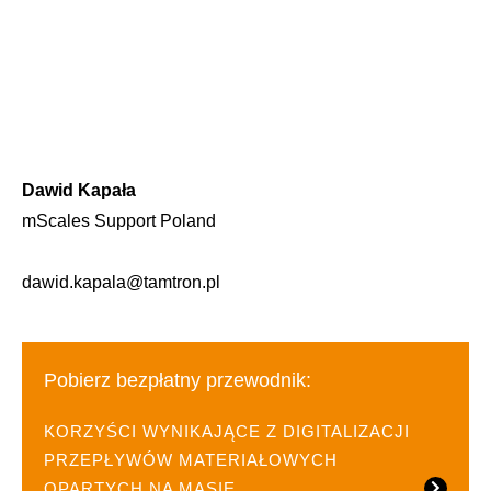
Dawid Kapała
mScales Support Poland
dawid.kapala@tamtron.pl
Pobierz bezpłatny przewodnik:
KORZYŚCI WYNIKAJĄCE Z DIGITALIZACJI
PRZEPŁYWÓW MATERIAŁOWYCH
OPARTYCH NA MASIE