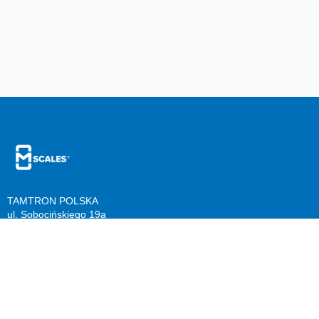
TAMTRON POLSKA
ul. Sobocińskiego 19a
40-687 Katowice
Polska
+48 32 202 6767
Zasoby
Firma