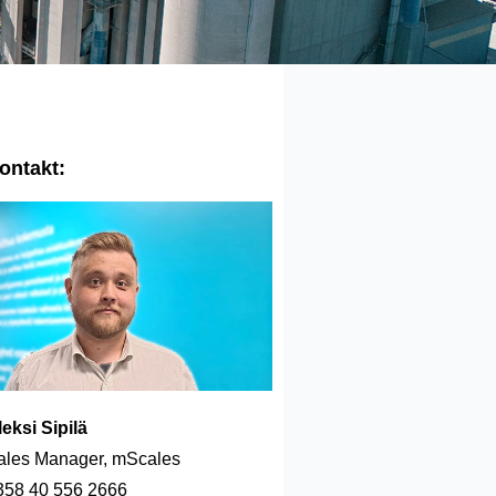
ontakt:
leksi Sipilä
ales Manager, mScales
358 40 556 2666