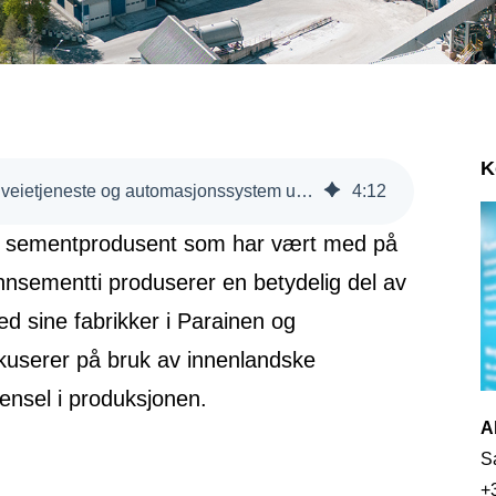
K
Finnsementti kjøper digital veietjeneste og automasjonssystem under ett og samme tak
4
:
12
sk sementprodusent som har vært med på
innsementti produserer en betydelig del av
d sine fabrikker i Parainen og
okuserer på bruk av innenlandske
rensel i produksjonen.
A
S
+