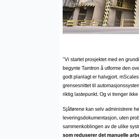
"Vi startet prosjektet med en grund
begynte Tamtron å utforme den overo
godt planlagt er halvgjort. mScales
grensesnittet til automasjonssysteme
riktig lastepunkt. Og vi trenger ikk
Sjåførene kan selv administrere hel
leveringsdokumentasjon, uten prob
sammenkoblingen av de ulike sys
som reduserer det manuelle arbe