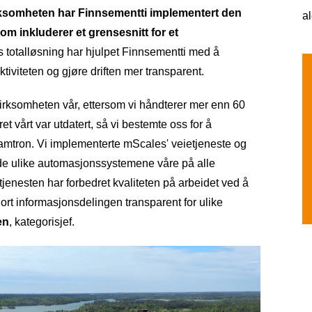
virksomheten har Finnsementti implementert den
a
om inkluderer et grensesnitt for et
 totalløsning har hjulpet Finnsementti med å
ktiviteten og
gjøre driften mer transparent.
 virksomheten vår, ettersom vi håndterer mer enn 60
et vårt var utdatert, så vi bestemte oss for å
mtron. Vi implementerte mScales' veietjeneste og
 de ulike automasjonssystemene våre på alle
jenesten har forbedret kvaliteten på arbeidet ved å
ort informasjonsdelingen transparent for ulike
en
, kategorisjef.