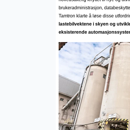
brukeradministrasjon, databeskytte
Tamtron klarte å løse disse utford
lastebilvektene i skyen og utvikl
eksisterende automasjonssyste