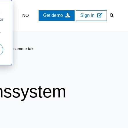
d
NO
Get demo
Sign in
cs
r
r ett og samme tak
onssystem