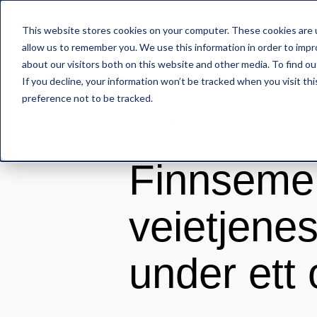
This website stores cookies on your computer. These cookies are u
FUNKSJONER
allow us to remember you. We use this information in order to imp
about our visitors both on this website and other media. To find o
If you decline, your information won’t be tracked when you visit th
preference not to be tracked.
mScales weighing service
/
Henvisnin
Finnsement
veietjene
under ett