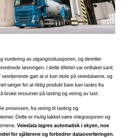
ig vurdering av utgangssituasjonen, og deretter
rdnede løsningen. I dette tilfellet var ordtaket sant;
' veietjeneste gjør at vi kan stole på veiedataene, og
t sørger for at riktig produkt bare kan lastes fra
e å bruke ressurser på lasting og veiing av last.
e prosessen, fra veiing til lasting og
lemer. Dette er mulig takket være integrasjonen og
temene.
Veiedata lagres automatisk i skyen, noe
idet for sjåførene og forbedrer dataoverføringen.