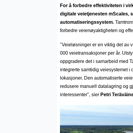
For å forbedre effektiviteten i 
digitale veietjenesten mScales, s
automatiseringssystem.
Tamtrons
forbedre veienøyaktigheten og effe
"Veieløsninger er en viktig del av
000 veietransaksjoner per år. Utstyr
oppgradere det i samarbeid med Ta
integrerte samtidig veiesystemet i
lokasjoner. Den automatiserte veiet
redusere manuell datalagring og gj
interessenter", sier
Petri Teräväin