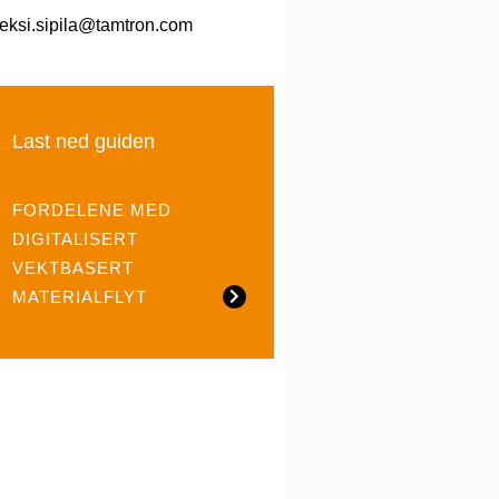
leksi.sipila@tamtron.com
Last ned guiden
FORDELENE MED
DIGITALISERT
VEKTBASERT
MATERIALFLYT