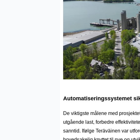
Automatiseringssystemet sikr
De viktigste målene med prosjekte
utgående last, forbedre effektivitet
sanntid. Ifølge Teräväinen var ut
hovedsakelig knyttet til nye og ut