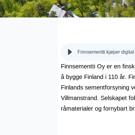
Finnsementti Oy er en fin
å bygge Finland i 110 år. F
Finlands sementforsyning ve
Villmanstrand. Selskapet f
råmaterialer og fornybart b