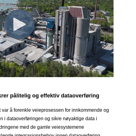
er pålitelig og effektiv dataoverføring
t var å forenkle veieprosessen for innkommende og
en i dataoverføringen og sikre nøyaktige data i
fordringene med de gamle veiesystemene
viklende integrasjonsbehov innen dataoverføring,