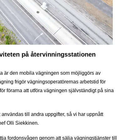
iviteten
på
återvinningsstationen
la är
den
mobila väg
n
ingen som möjliggörs
av
ägning frigör vägningsoperatörernas arbetstid för
 för
förarna att utföra vägningen självständigt på sina
 användas till andra uppgifter, så vi har uppnått
chef Olli Siekkinen.
ttja fordonsvågen genom att sälja
vägningstjänster
till