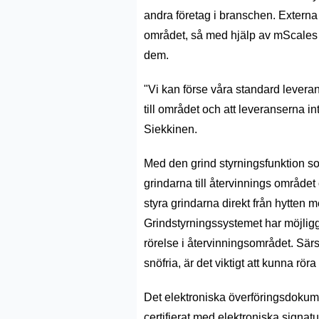
andra företag i branschen. Extern
området, så med hjälp av mScales k
dem.
"
Vi kan förse våra standard lever
till området och att leveranserna in
Siekkinen.
Med den
grind styrningsfunktion
so
grindarna till återvinnings område
styra grindarna direkt från hytten
m
Grindstyrningssystemet har möjligg
rörelse i återvinningsområdet.
Särsk
snöfria, är det viktigt att kunna rö
Det
elektroniska överföringsdoku
certifierat med elektroniska signat