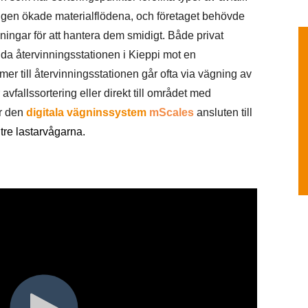
ngen ökade materialflödena, och företaget behövde
ingar för att hantera dem smidigt
. Både privat
da återvinningsstationen i Kieppi mot en
mer till återvinningsstationen går ofta via vägning av
r avfallssortering eller direkt till området med
r den
digitala vägninssystem
mScales
ansluten till
e
tre lastarvågarna
.