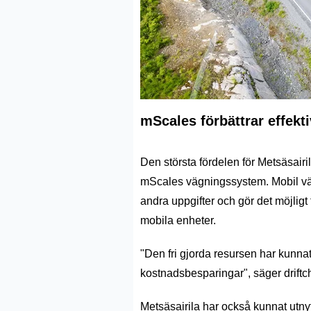
mScales
förbättrar effekt
Den största fördelen för
Metsäsairi
mScales vägningssystem
. Mobil v
andra uppgifter och gör det möjligt
mobila enheter.
"Den
fri gjorda resursen har kunnat
kostnadsbesparingar
", säger drift
Metsäsairila har också kunnat utny