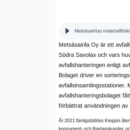
Metsäsairilas materialflöd
Metsäsairila Oy är ett avfal
Södra Savolax och vars huvu
avfallshanteringen
enligt a
Bolaget driver en sortering
avfallsinsamlingsstationer.
avfallshanteringsbolaget fått
förbättrat användningen av 
År 2021
färdigställdes
Kieppis
åter
konsument- och företagskunder, o