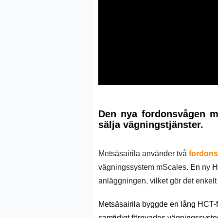
Den nya fordonsvågen me
sälja vägningstjänster.
Metsäsairila använder två
fordon
vägningssystem mScales
. En
ny
H
anläggningen, vilket gör det enkelt 
Metsäsairila byggde en lång HCT-
samtidigt förnyades vägningssysteme