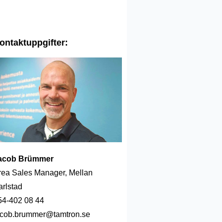
ontaktuppgifter:
acob Brümmer
rea Sales Manager, Mellan
arlstad
54-402 08 44
acob.brummer@tamtron.se