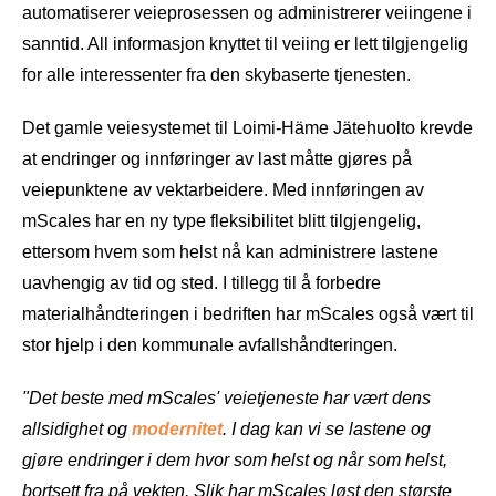
automatiserer veieprosessen og administrerer veiingene i
sanntid. All informasjon knyttet til veiing er lett tilgjengelig
for alle interessenter fra den skybaserte tjenesten.
Det gamle veiesystemet til Loimi-Häme Jätehuolto krevde
at endringer og innføringer av last måtte gjøres på
veiepunktene av vektarbeidere. Med innføringen av
mScales har en ny type fleksibilitet blitt tilgjengelig,
ettersom hvem som helst nå kan administrere lastene
uavhengig av tid og sted. I tillegg til å forbedre
materialhåndteringen i bedriften har mScales også vært til
stor hjelp i den kommunale avfallshåndteringen.
"Det beste med mScales' veietjeneste har vært dens
allsidighet og
modernitet
. I dag kan vi se lastene og
gjøre endringer i dem hvor som helst og når som helst,
bortsett fra på vekten. Slik har mScales løst den største