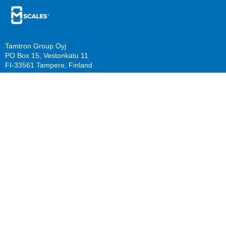
Tamtron Group Oyj
PO Box 15, Vestonkatu 11
FI-33561 Tampere, Finland
PO Box 22, Mestarinkatu 2
FI-15800 Lahti, Finland
sales@mscales.com
Resources
Company
Guide download
Support
Calculate benefits
About us
Knowledge Base/ FAQ
Careers
Follow us