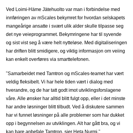
Ved Loimi-Häme Jätehuolto var man i forbindelse med
innføringen av mScales bekymret for hvordan selskapets
mangeårige ansatte i svært ulik alder skulle tilpasse seg
det nye veieprogrammet. Bekymringene har til syvende
og sist vist seg å være helt nytteløse. Med digitaliseringen
har driften blitt smidigere, og viktig informasjon om veiing
kan enkelt overføres via smarttelefonen.
"Samarbeidet med Tamtron og mScales-teamet har vært
veldig fleksibelt. Vi har hele tiden vært i dialog med
hverandre, og de har tatt godt imot utviklingsforslagene
våre. Alle ønsker har alltid blitt fulgt opp, eller i det minste
har andre løsninger blitt tilbudt. Ved å diskutere sammen
har vi funnet løsninger på alle problemer som har dukket
opp i begynnelsen av utviklingen. Alt har gått bra, og vi
kan bare anbefale Tamtron, sier Heta Nurmi."