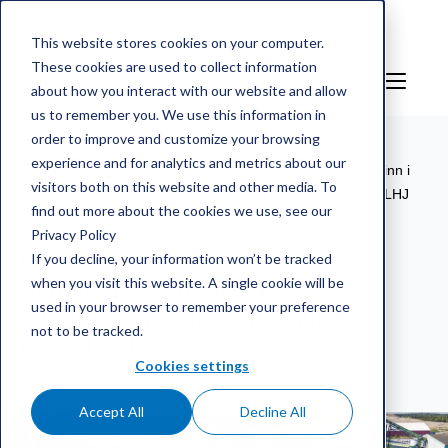
This website stores cookies on your computer.
These cookies are used to collect information
NO
Sign in
about how you interact with our website and allow
us to remember you. We use this information in
order to improve and customize your browsing
experience and for analytics and metrics about our
mScales weighing service
/
Henvisning
/
Digitalt vindu inn i
visitors both on this website and other media. To
avfallsstrømmene tar virksomheten inn i fremtiden - case LHJ
find out more about the cookies we use, see our
Privacy Policy
Digitalt vindu inn i
If you decline, your information won’t be tracked
when you visit this website. A single cookie will be
avfallsstrømmene tar
used in your browser to remember your preference
virksomheten inn i fremtiden -
not to be tracked.
case LHJ
Cookies settings
Accept All
Decline All