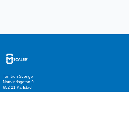
Tamtron Sverige
Nattvindsgatan 9
652 21 Karlstad
Tel.
054-402 08 40
E-Post
viktigt@tamtron.se
Resurser
Företag