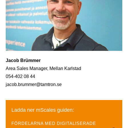
Jacob Brümmer
Area Sales Manager, Mellan Karlstad
054-402 08 44
jacob.brummer@tamtron.se
Ladda ner mScales guiden:
FÖRDELARNA MED DIGITALISERADE