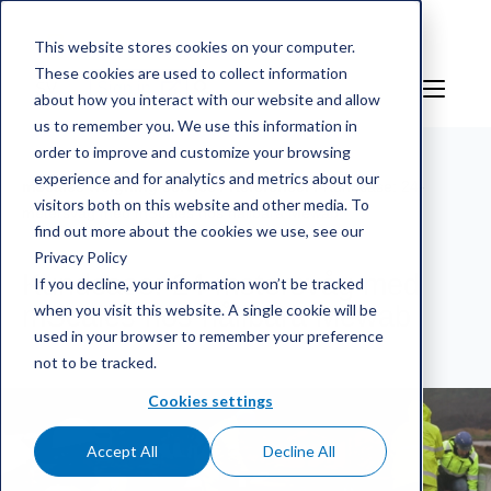
This website stores cookies on your computer.
These cookies are used to collect information
SV
Sign in
about how you interact with our website and allow
us to remember you. We use this information in
order to improve and customize your browsing
experience and for analytics and metrics about our
mScales weighing service
/
Referenser
/
Kundcase: 24-
visitors both on this website and other media. To
metersvåg med mScales hos hållbara Mewab
find out more about the cookies we use, see our
Privacy Policy
Kundcase: 24-metersvåg med
If you decline, your information won’t be tracked
when you visit this website. A single cookie will be
mScales hos hållbara Mewab
used in your browser to remember your preference
not to be tracked.
Cookies settings
Accept All
Decline All