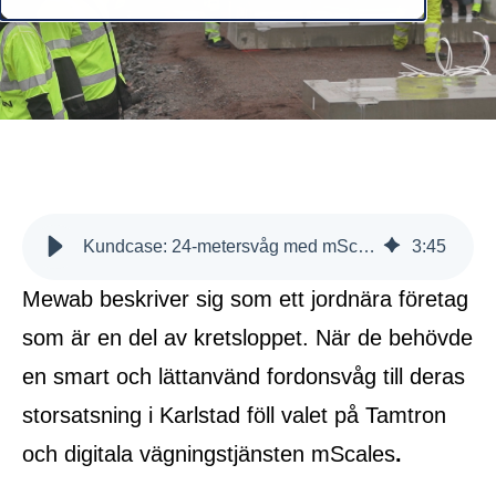
Kundcase: 24-metersvåg med mScales hos hållbara Mewab
3
:
45
Mewab beskriver sig som ett jordnära företag
som är en del av kretsloppet. När de behövde
en smart och lättanvänd fordonsvåg till deras
storsatsning i Karlstad föll valet på Tamtron
och
digitala vägningstjänsten mS
cales
.