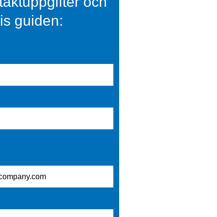
ntaktuppgifter och
is guiden: