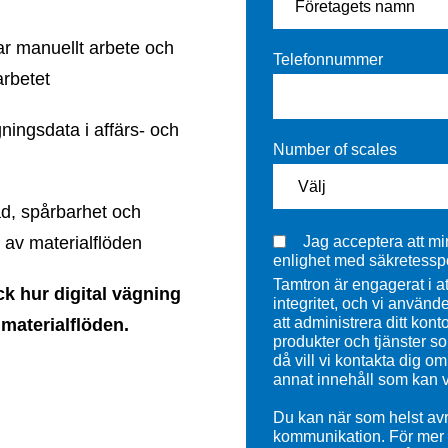
ar manuellt arbete och
Telefonnummer
arbetet
ningsdata i affärs- och
Number of scales
ad, spårbarhet och
Jag acceptera att m
 av materialflöden
enlighet med säkretesspo
Tamtron är engagerat i a
k hur digital vägning
integritet, och vi använd
att administrera ditt kont
materialflöden.
produkter och tjänster s
då vill vi kontakta dig o
annat innehåll som kan v
Du kan när som helst avr
kommunikation. För mer 