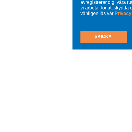
avregistrerar dig, våra ru
vi arbetar för att skydda 
vänligen läs vår
Privacy