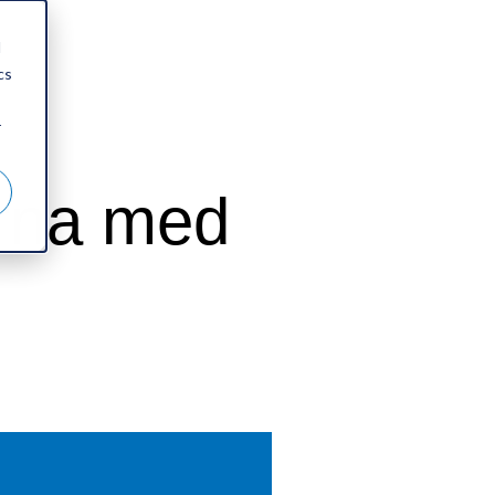
d
cs
r
arna med