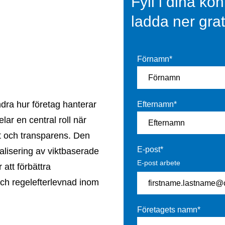
Fyll i dina ko
ladda ner grat
Förnamn
*
ändra hur företag hanterar
Efternamn
*
lar en central roll när
tet och transparens. Den
E-post
*
talisering av viktbaserade
E-post arbete
 att förbättra
 och regelefterlevnad inom
Företagets namn
*