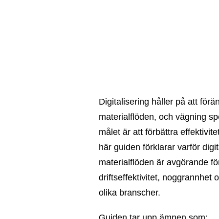
Digitalisering håller på att för
materialflöden, och vägning spe
målet är att förbättra effektivi
här guiden förklarar varför digi
materialflöden är avgörande för
driftseffektivitet, noggrannhet
olika branscher.
Guiden tar upp ämnen som: